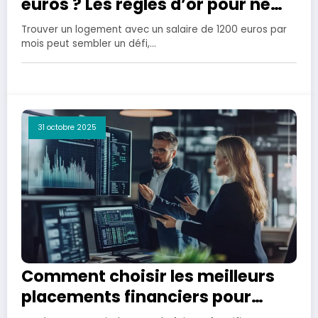
euros ? Les règles d’or pour ne
pas dépasser votre budget
Trouver un logement avec un salaire de 1200 euros par
mois peut sembler un défi,…
31 octobre 2025
Comment choisir les meilleurs
placements financiers pour
garantir votre capital