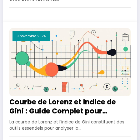
9 novembre 2024
Courbe de Lorenz et Indice de
Gini : Guide Complet pour
Comprendre les Disparites de
La courbe de Lorenz et l'indice de Gini constituent des
Richesse
outils essentiels pour analyser la…