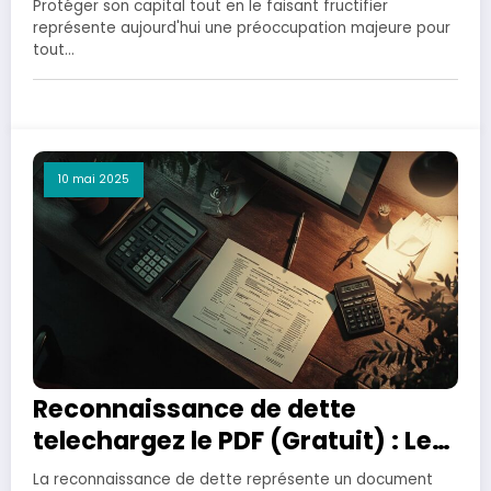
Protéger son capital tout en le faisant fructifier
représente aujourd'hui une préoccupation majeure pour
tout…
10 mai 2025
Reconnaissance de dette
telechargez le PDF (Gratuit) : Le
modele officiel a utiliser en 2024
La reconnaissance de dette représente un document