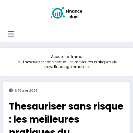
Aller
au
contenu
Accueil
Immo
Thesauriser sans risque : les meilleures pratiques du
crowdfunding immobilier
6 Février 2025
Thesauriser sans risque
: les meilleures
pratiques du